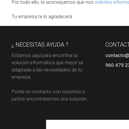
Por todo ello, te aconsejamos que nos
solicites inform
Tu empresa te lo agradecerá.
¿ NECESITAS AYUDA ?
CONTAC
Estamos aquí para encontrar la
contacto@
solución informática que mejor se
960 479 2
adaptada a las necesidades de tu
empresa.
Ponte en contacto con nosotros y
juntos encontraremos una solución.