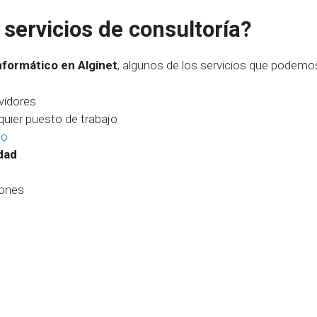
servicios de consultoría?
formático en Alginet
, algunos de los servicios que podemos
vidores
lquier puesto de trabajo
oo
dad
iones