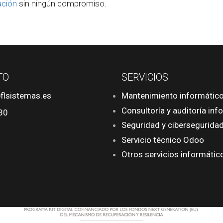
ación
sin ningún compromiso.
TO
SERVICIOS
flsistemas.es
Mantenimiento informátic
Consultoría y auditoría inf
30
Seguridad y cibersegurida
Servicio técnico Odoo
Otros servicios informátic