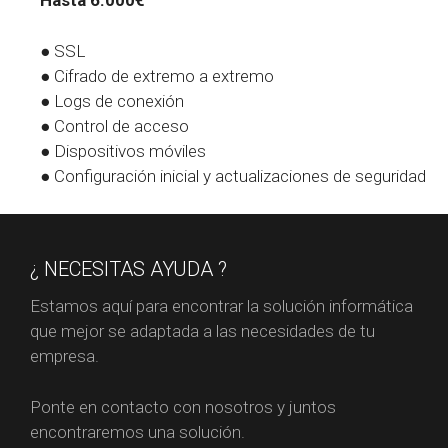
Hasta 6.000€
● SSL
● Cifrado de extremo a extremo
● Logs de conexión
● Control de acceso
● Dispositivos móviles
● Configuración inicial y actualizaciones de seguridad
¿ NECESITAS AYUDA ?
Estamos aquí para encontrar la solución informática
que mejor se adaptada a las necesidades de tu
empresa.
Ponte en contacto con nosotros y juntos
encontraremos una solución.