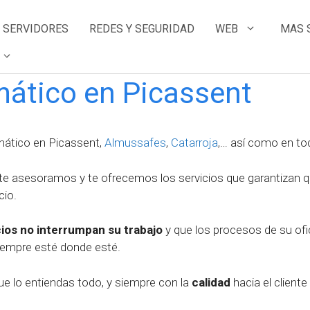
SERVIDORES
REDES Y SEGURIDAD
WEB
MAS 
ático en Picassent
mático en Picassent,
Almussafes
,
Catarroja
,… así como en to
 te asesoramos y te ofrecemos los servicios que garantizan 
cio.
cios no interrumpan su trabajo
y que los procesos de su of
 siempre esté donde esté.
ue lo entiendas todo, y siempre con la
calidad
hacia el client