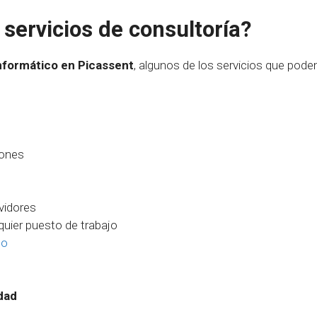
servicios de consultoría?
nformático en Picassent
, algunos de los servicios que pode
iones
vidores
lquier puesto de trabajo
oo
dad