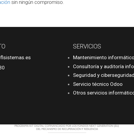
ación
sin ningún compromiso.
TO
SERVICIOS
flsistemas.es
Mantenimiento informátic
Consultoría y auditoría inf
30
Seguridad y cibersegurida
Servicio técnico Odoo
Otros servicios informátic