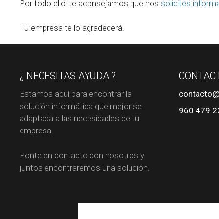
Por todo ello, te aconsejamos que nos
solicites inform
Tu empresa te lo agradecerá.
¿ NECESITAS AYUDA ?
CONTAC
Estamos aquí para encontrar la
contacto@
solución informática que mejor se
960 479 2
adaptada a las necesidades de tu
empresa.
Ponte en contacto con nosotros y
juntos encontraremos una solución.