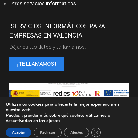
Otros servicios informáticos
¡SERVICIOS INFORMÁTICOS PARA
EMPRESAS EN VALENCIA!
Déjanos tus datos y te llamamos.
¡ TE LLAMAMOS !
Servicios informaticos en Valencia. FL SISTEMAS ©
Utilizamos cookies para ofrecerte la mejor experiencia en
2025
nuestra web.
Puedes aprender más sobre qué cookies utilizamos o
Política de privacidad
Aviso legal
desactivarlas en los
ajustes
.
Política de cookies
Cerrar el banner de 
Aceptar
Rechazar
Ajustes