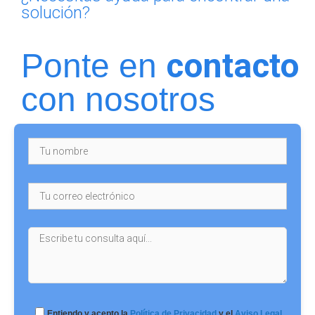
solución?
contacto
Ponte en
con nosotros
Entiendo y acepto la
Política de Privacidad
y el
Aviso Legal